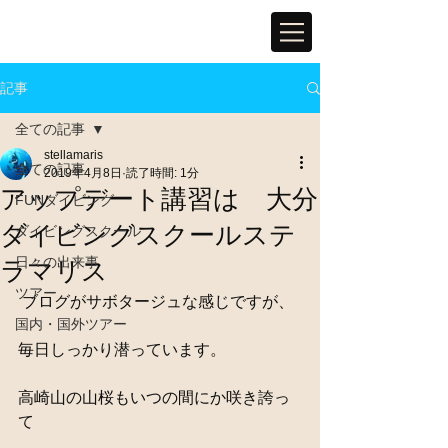
記事
全ての記事
stellamaris
全ての記事
2019年4月8日
読了時間: 1分
アップデート講習は 大分
FUNダイビング
ダイビングスクールステ
ダイビングスクール
日々の出来事
ラマリス
ツアー
 ブログがサボタージュな感じですが、
国内・国外ツアー
毎日しっかり潜っています。
高崎山の山桜もいつの間にか咲き誇っ
て 