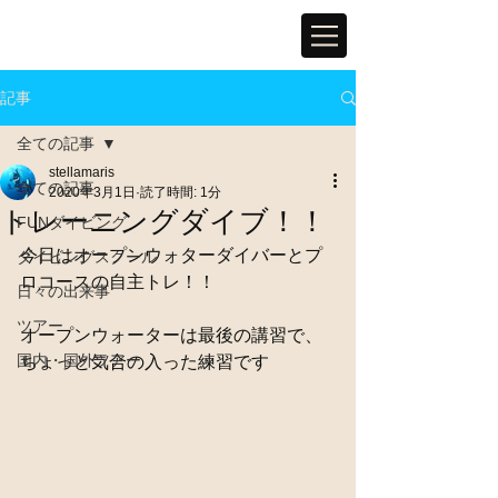
記事
全ての記事
stellamaris
全ての記事
2020年3月1日
読了時間: 1分
トレーニングダイブ！！
FUNダイビング
今日はオープンウォターダイバーとプ
ダイビングスクール
ロコースの自主トレ！！
日々の出来事
ツアー
オープンウォーターは最後の講習で、
国内・国外ツアー
ちょっと気合の入った練習です