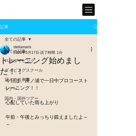
記事
全ての記事
stellamaris
全ての記事
2020年5月17日
読了時間: 1分
トレーニング始めまし
FUNダイビング
た！！
ダイビングスクール
日々の出来事
今日は、田ノ浦で一日中プロコースト
レーニング！！
ツアー
国内・国外ツアー
心配していた雨も上がり
午前・午後とみっちり鍛えましたよ～
～