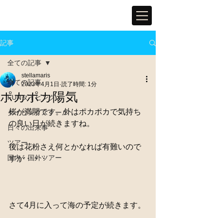
記事
全ての記事
stellamaris
全ての記事
2023年4月1日
読了時間: 1分
ポカポカ陽気
FUNダイビング
桜が満開です。外はポカポカで気持ち
ダイビングスクール
の良い日が続きますね。
日々の出来事
ツアー
後は花粉さえ何とかなれば有難いので
国内・国外ツアー
すが・・・
さて4月に入って海の予定が続きます。