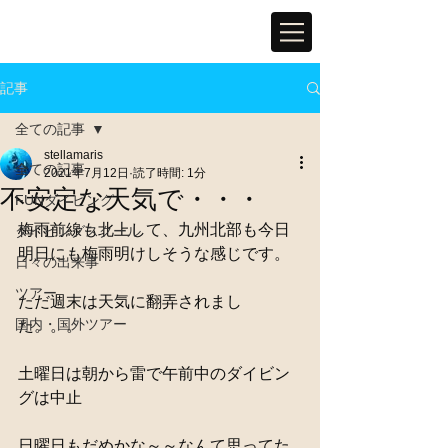
記事
全ての記事
stellamaris
全ての記事
2021年7月12日
読了時間: 1分
不安定な天気で・・・
FUNダイビング
梅雨前線も北上して、九州北部も今日
ダイビングスクール
明日にも梅雨明けしそうな感じです。
日々の出来事
ツアー
ただ週末は天気に翻弄されまし
国内・国外ツアー
た。。。
土曜日は朝から雷で午前中のダイビン
グは中止
日曜日もだめかな～～なんて思ってた