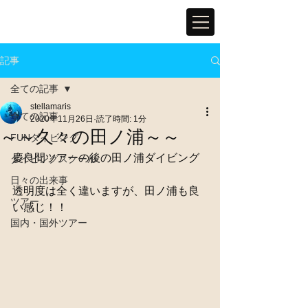
記事
全ての記事
stellamaris
全ての記事
2020年11月26日
読了時間: 1分
～～久々の田ノ浦～～
FUNダイビング
慶良間ツアーの後の田ノ浦ダイビング
ダイビングスクール
日々の出来事
透明度は全く違いますが、田ノ浦も良
ツアー
い感じ！！
国内・国外ツアー