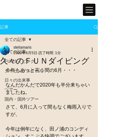
記事
全ての記事
stellamaris
全ての記事
2020年6月5日
読了時間: 1分
久々のＦＵＮダイビング
FUNダイビング
今年もあっと言う間の6月・・・
ダイビングスクール
日々の出来事
なんだかんだで2020年も半分来ちゃい
ツアー
ましたね。
国内・国外ツアー
さて、6月に入って間もなく梅雨入りで
すが、
今年は例年になく、田ノ浦のコンディ
ション、すこぶる快調でございます。