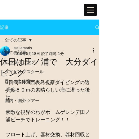
記事
全ての記事
stellamaris
全ての記事
2019年5月18日
読了時間: 1分
休日は田ノ浦で 大分ダイ
FUNダイビング
ビング
ダイビングスクール
日々の出来事
3日間SNSI西表島視察ダイビングの透
明度５０ｍの素晴らしい海に潜った後
ツアー
は
国内・国外ツアー
素敵な視界のわがホームゲレンデ田ノ
浦ビーチでトレーニング！！
フロート上げ、器材交換、器材回収と