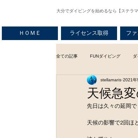
​大分でダイビングを始めるなら【ステラ
ＨＯＭＥ
ライセンス取得
ファ
全ての記事
FUNダイビング
ダ
stellamaris
2021
天候急変
先日は久々の延岡で
天候の影響で2回ほ