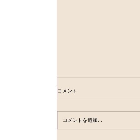
コメント
2026年潜り初め
コメントを追加…