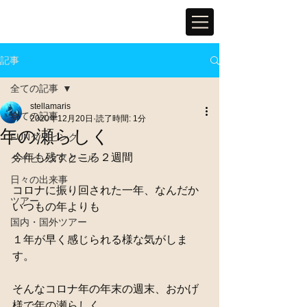
記事
全ての記事
stellamaris
全ての記事
2020年12月20日
読了時間: 1分
年の瀬らしく
FUNダイビング
今年も残すところ２週間
ダイビングスクール
日々の出来事
コロナに振り回された一年、なんだか
ツアー
いつもの年よりも
国内・国外ツアー
１年が早く感じられる様な気がしま
す。
そんなコロナ年の年末の週末、おかげ
様で年の瀬らしく