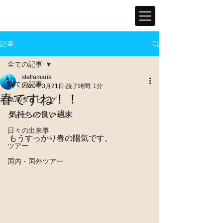
記事
全ての記事
stellamaris
全ての記事
2020年3月21日
読了時間: 1分
春ですね！！
FUNダイビング
気持ちの良い週末
ダイビングスクール
日々の出来事
もうすっかり春の陽気です。
ツアー
国内・国外ツアー