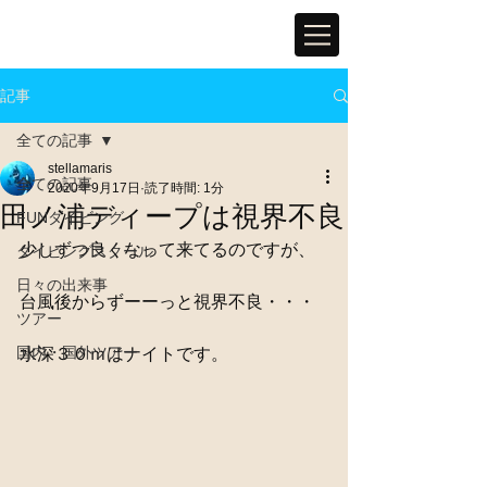
記事
全ての記事
stellamaris
全ての記事
2020年9月17日
読了時間: 1分
田ノ浦ディープは視界不良
FUNダイビング
少しずつ良くなって来てるのですが、
ダイビングスクール
日々の出来事
台風後からずーーっと視界不良・・・
ツアー
国内・国外ツアー
水深３０ｍはナイトです。