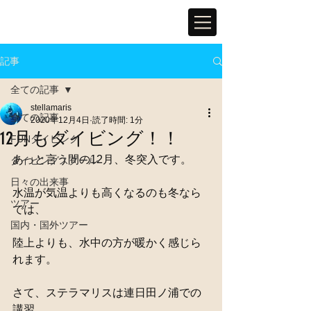
記事
全ての記事
stellamaris
全ての記事
2020年12月4日
読了時間: 1分
12月もダイビング！！
FUNダイビング
あっと言う間の12月、冬突入です。
ダイビングスクール
日々の出来事
水温が気温よりも高くなるのも冬なら
ツアー
では、
国内・国外ツアー
陸上よりも、水中の方が暖かく感じら
れます。
さて、ステラマリスは連日田ノ浦での
講習、