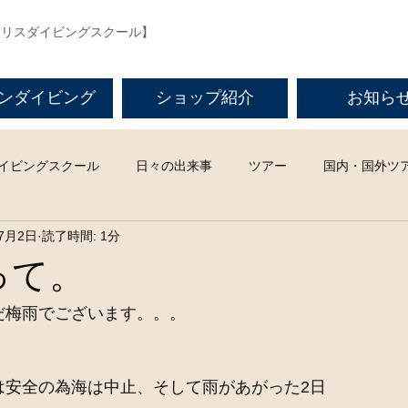
マリスダイビングスクール】
ンダイビング
ショップ紹介
お知ら
イビングスクール
日々の出来事
ツアー
国内・国外ツ
年7月2日
読了時間: 1分
って。
だ梅雨でございます。。。
は安全の為海は中止、そして雨があがった2日