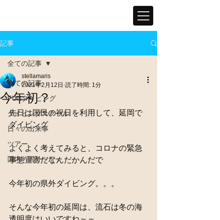
記事
全ての記事
stellamaris
全ての記事
2021年2月12日
読了時間: 1分
今年初？
FUNダイビング
先日は国民の祝日を利用して、延岡で
ダイビングスクール
ダイビング
日々の出来事
ツアー
よくよく考えてみると、コロナの緊急
国内・国外ツアー
事態宣言だなんだかんだで
今年初の県外ダイビング。。。
そんな今年初の延岡は、流石は冬の海
透明度はいいですね～～