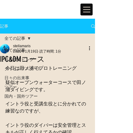
記事
全ての記事
stellamaris
全ての記事
2020年1月19日
読了時間: 1分
IPC&DMコース
FUNダイビング
今日は田ノ浦でプロトレーニング
ダイビングスクール
日々の出来事
疑似オープンウォーターコースで田ノ
ツアー
浦ダイビングです。
国内・国外ツアー
イントラ役と受講生役とに分かれての
練習なのですが、
イントラ役のダイバーは安全管理とス
キルが正しく行えてるかの確認