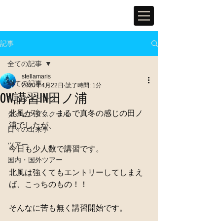
記事
全ての記事
stellamaris
全ての記事
2020年4月22日
読了時間: 1分
OW講習IN田ノ浦
FUNダイビング
北風が強く、まるで真冬の感じの田ノ
ダイビングスクール
浦でしたが、
日々の出来事
ツアー
今日も少人数で講習です。
国内・国外ツアー
北風は強くてもエントリーしてしまえ
ば、こっちのもの！！
そんなに苦も無く講習開始です。